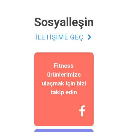
Sosyalleşin
İLETİŞİME GEÇ

Fitness
ürünlerimize
ulaşmak için bizi
takip edin
