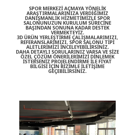
SPOR MERKEZI AÇMAYA YÖNELIK
ARAŞTIRMALARINIZA VERDIĞIMIZ
DANIŞMANLIK HIZMETIMIZLE SPOR
SALONUNUZUN KURULUM SÜRECINE
BAŞINDAN SONUNA KADAR DESTEK
VERMEKTEYIZ.
3D ÜRÜN YERLEŞTIRME ÇALIŞMALARIMIZI,
REFERANSLARIMIZI, SPOR SALONU TIPI
ALETLERIMIZI INCELEYEBILIRSINIZ.
DAHA DETAYLI SORULARINIZ VARSA VE SIZE
ÖZEL ÇÖZÜM ÖNERILERIMIZI DINLEMEK
ISTERSENIZ PROJELENDIRME ILE FIYAT
BILGISI IÇIN BIZIMLE ILETIŞIME
GEÇEBILIRSINIZ.