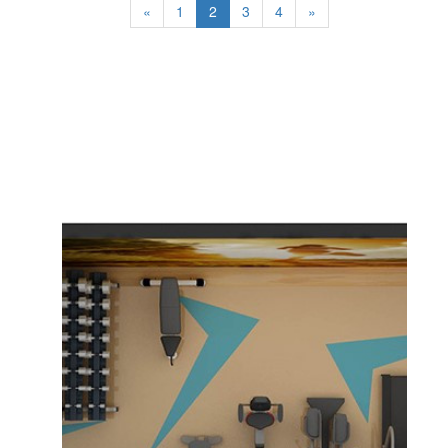
«
1
2
3
4
»