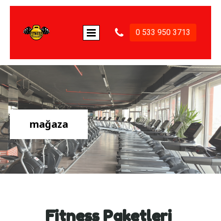

0 533 950 3713
mağaza
Fitness Paketleri